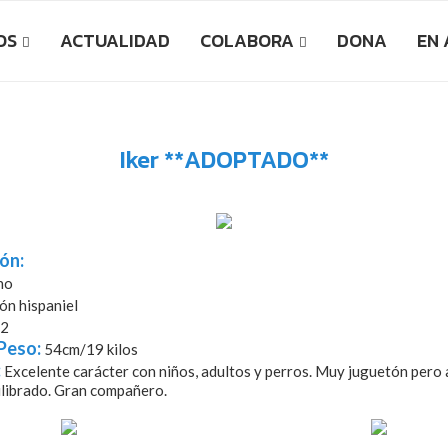
OS
ACTUALIDAD
COLABORA
DONA
EN
Iker **ADOPTADO**
ón:
ho
ón hispaniel
2
Peso:
54cm/19 kilos
:
Excelente carácter con niños, adultos y perros. Muy juguetón pero 
ilibrado. Gran compañero.